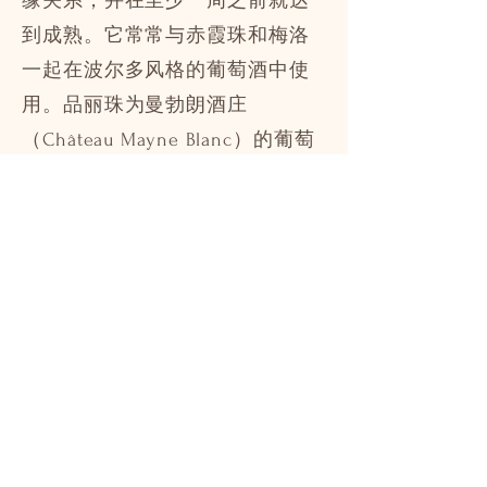
缘关系，并在至少一周之前就达
到成熟。它常常与赤霞珠和梅洛
一起在波尔多风格的葡萄酒中使
用。品丽珠为曼勃朗酒庄
（Château Mayne Blanc）的葡萄
酒带来了芬芳的复杂性，以及红
覆盆子和黑加仑的美味芳香。
马尔贝克
马尔贝克呈现深色和浓郁的单
宁，是波尔多葡萄酒调配中六种
被允许使用的葡萄品种之一。这
个品种以其厚实的皮肤而独特，
相比赤霞珠或梅洛，需要更多的