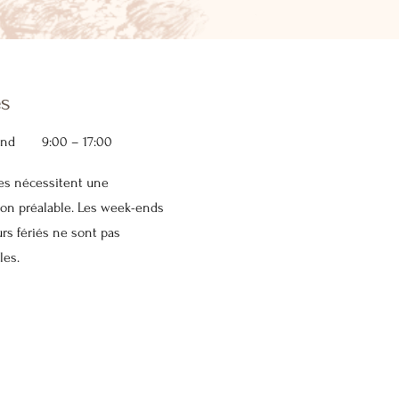
es
end
9:00 – 17:00
tes nécessitent une
ion préalable. Les week-ends
urs fériés ne sont pas
les.