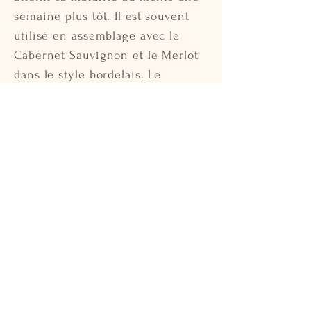
semaine plus tôt. Il est souvent
utilisé en assemblage avec le
Cabernet Sauvignon et le Merlot
dans le style bordelais. Le
Cabernet Franc apporte une
complexité parfumée ainsi que
des saveurs délicieusement
aromatiques de framboise et de
cassis aux vins de Château Mayne
Blanc.
MALBEC
Le Malbec présente une couleur
sombre et des tanins robustes, et