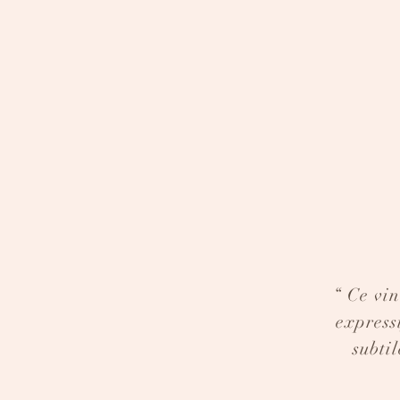
“ Ce vin
express
subti