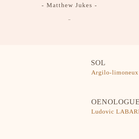
- Matthew Jukes -
-
SOL
Argilo-limoneux
OENOLOGU
Ludovic LABA